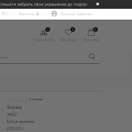
спешите забрать свое украшение до подорожания! С 1 июля будет
RU
Валюта:
₴
Личный Кабинет
0
0
0
Сравнение
Закладки
Корзина
0 отзывов
Shursha
3460
Есть в наличии
200.00
г