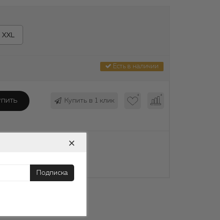
XXL
Есть в наличии
упить
Купить в 1 клик
×
крашение?
Подписка