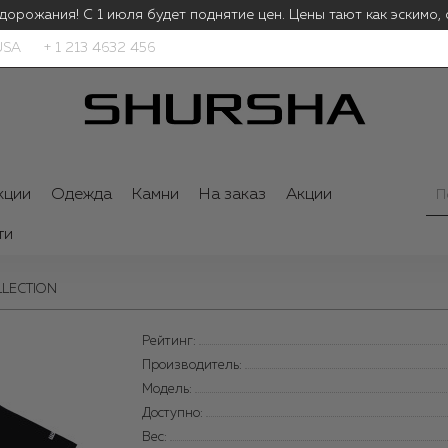
дорожания! С 1 июля будет поднятие цен.
Цены тают как эскимо, 
USA
+ 1 213 4632 456
кции
Одежда
Камни
На заказ
Акции
ти
OLLECTION
Рейтинг:
Производитель:
Модель:
Доступно:
Вес: