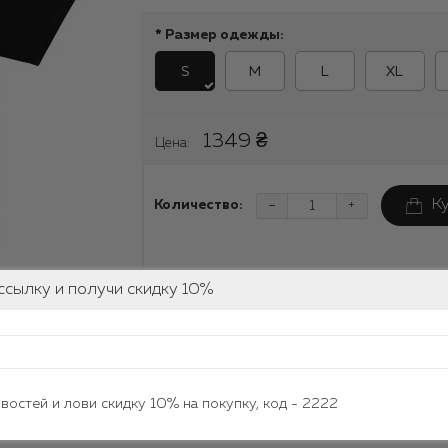
Размер одежды:
S
M
L
XL
1349 ₴
Цена:
-
К
Количество:
+
ссылку и получи скидку 10%
Информация о доставке
Могу ли я вернуть или обменять у
овостей и лови скидку 10% на покупку, код - 2222