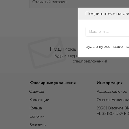
Отличный магазин
Подпишитесь на ра
Будь в курсе наших н
Подписка на новости
Будьте в курсе новых акций и
спецпредложений!
Ювелирные украшения
Информация
Одежда
Адресса салонов
Коллекции
Одесса, Нежинска
Кольца
19501 Biscayne Bl
FL 33180, USA F
Цепочки
Браслеты