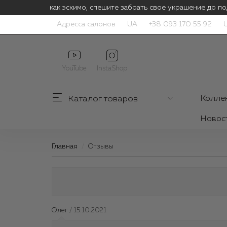
Цены тают как эскимо, спешите забрать свое украшение до по
Адресса салонов
UA
+38 093 170 55 92
YouTube
InstaShop
Каталог
товаров
Колле
Новос
Главная
Отзывы
Олег
/ 15.10.2021