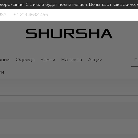
дорожания! С 1 июля будет поднятие цен.
Цены тают как эскимо, 
USA
+ 1 213 4632 456
кции
Одежда
Камни
На заказ
Акции
ти