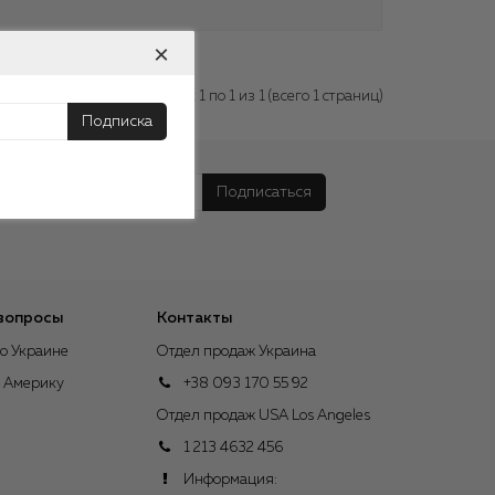
×
Показано с 1 по 1 из 1 (всего 1 страниц)
Подписка
Подписаться
вопросы
Контакты
о Украине
Отдел продаж Украина
в Америку
+38 093 170 55 92
Отдел продаж USA Los Angeles
1 213 4632 456
Информация: