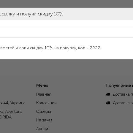
ссылку и получи скидку 10%
овостей и лови скидку 10% на покупку, код - 2222
Меню
Популярные 
Главная
Доставка п
я 44, Украина
Коллекции
Доставка 
vd, Aventura,
Одежда
LORIDA
На заказ
Акции