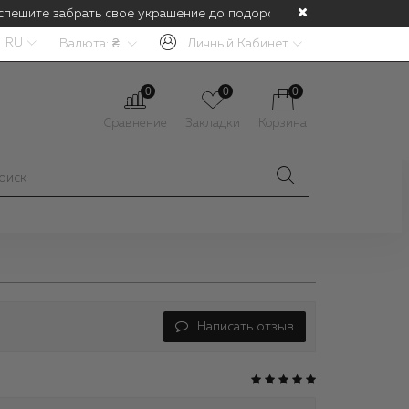
спешите забрать свое украшение до подорожания! С 1 июля буде
RU
Валюта:
₴
Личный Кабинет
0
0
0
Сравнение
Закладки
Корзина
Написать отзыв