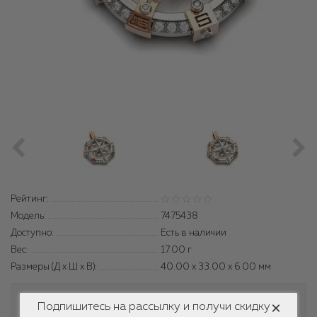
Рейтинг:
Модель:
7475438
Доступно:
Есть в наличии
Вес:
17.00
г
Размеры (Д x Ш x В):
40.00 x 33.00 x 6.00 мм
51389 ₴
×
Подпишитесь на рассылку и получи скидку