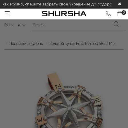
 как эскимо, спешите забрать свое украшение до подорожания! С
0
RU
₴
Подвески и кулоны
Золотой кулон Роза Ветров 585 / 14 k