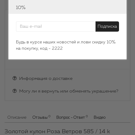
Есть в наличии
10%
-
+
Подписка
Купить
Будь в курсе наших новостей и лови скидку 10%
на покупку, код - 2222
Информация о доставке
Могу ли я вернуть или обменять украшение?
0
0
Описание
Отзывы
Вопрос - Ответ
Видео
Золотой кулон Роза Ветров 585 / 14 k