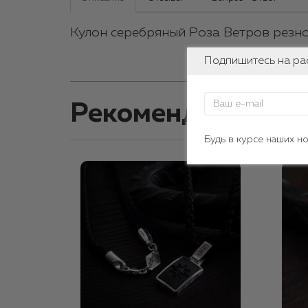
Кулон серебряный Роза Ветров резн
Подпишитесь на ра
Рекомендуемые т
Будь в курсе наших н