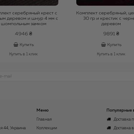
лект серебряный крест с
Комплект серебряный, це
ым деревом и шнур 4 мм с
30 гр и крестик с чер
шомпольным замком
деревом
4946 ₴
9891 ₴
Купить
Купить
Купить в 1 клик
Купить в 1 клик
Меню
Популярные 
Главная
Доставка п
я 44, Украина
Коллекции
Доставка 