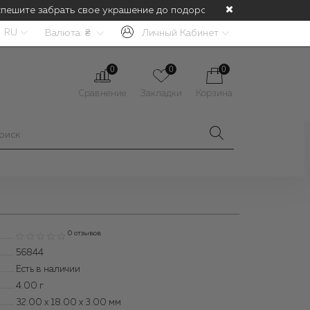
пешите забрать свое украшение до подорожания! С 1 июля будет 
RU
Валюта:
₴
Личный Кабинет
0
0
0
Сравнение
Закладки
Корзина
0 отзывов
56844
Есть в наличии
4.00
г
32.00 x 18.00 x 3.00 мм