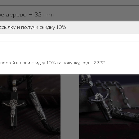
ое дерево H 32 mm
ссылку и получи скидку 10%
овары
овостей и лови скидку 10% на покупку, код - 2222