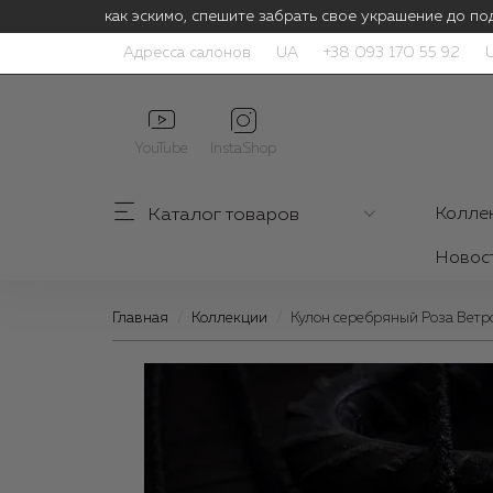
Цены тают как эскимо, спешите забрать свое украшение до под
Адресса салонов
UA
+38 093 170 55 92
YouTube
InstaShop
Каталог
товаров
Колле
Новос
Главная
Коллекции
Кулон серебряный Роза Ветр