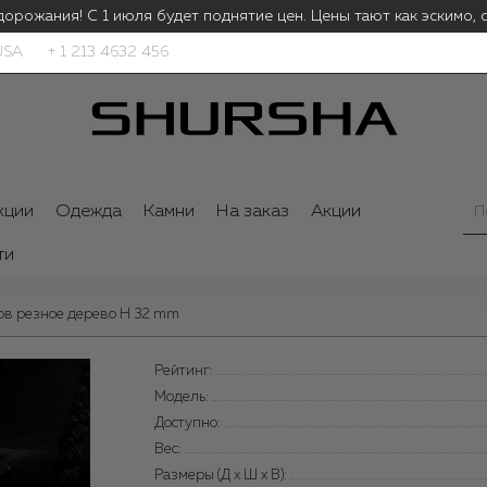
орожания! С 1 июля будет поднятие цен.
Цены тают как эскимо, с
USA
+ 1 213 4632 456
кции
Одежда
Камни
На заказ
Акции
ти
ов резное дерево H 32 mm
Рейтинг:
Модель:
Доступно:
Вес:
Размеры (Д x Ш x В):