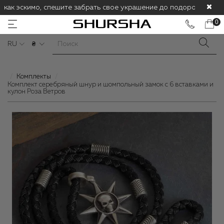
 как эскимо, спешите забрать свое украшение до подорожания! С
0
RU
₴
Комплекты
Комплект серебряный шнур и шомпольный замок с 6 вставками и
кулон Роза Ветров