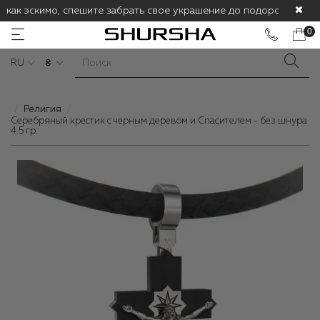
 как эскимо, спешите забрать свое украшение до подорожания! С
0
RU
₴
Религия
Cеребряный крестик с черным деревом и Спасителем - без шнура
4.5 гр.