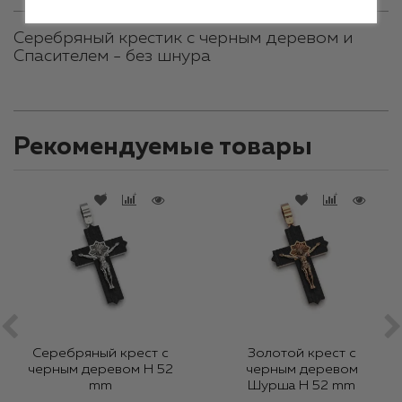
Cеребряный крестик с черным деревом и
Спасителем - без шнура
Рекомендуемые товары
Серебряный крест с
Золотой крест с
черным деревом H 52
черным деревом
mm
Шурша H 52 mm