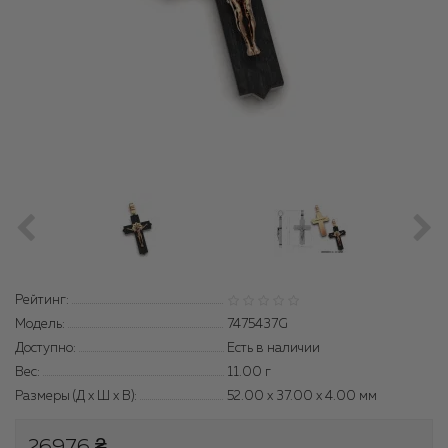
Рейтинг:
Модель:
7475437G
Доступно:
Есть в наличии
Вес:
11.00
г
Размеры (Д x Ш x В):
52.00 x 37.00 x 4.00 мм
26976 ₴