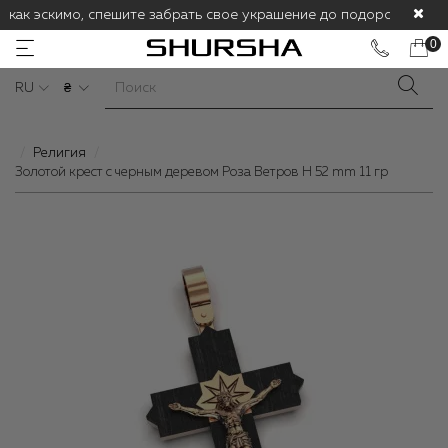
 как эскимо, спешите забрать свое украшение до подорожания! С
0
RU
₴
Религия
Золотой крест с черным деревом Роза Ветров H 52 mm 11 гр