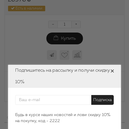
Есть в наличии
-
+
Купить
×
Подпишитесь на рассылку и получи скидку
Информация о доставке
10%
Могу ли я вернуть или обменять украшение?
Подписка
Будь в курсе наших новостей и лови скидку 10%
0
0
Описание
Отзывы
Вопрос - Ответ
на покупку, код - 2222