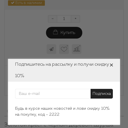
Есть в наличии
-
+
Купить
×
Подпишитесь на рассылку и получи скидку
Информация о доставке
10%
Могу ли я вернуть или обменять украшение?
Подписка
Будь в курсе наших новостей и лови скидку 10%
0
0
Описание
Отзывы
Вопрос - Ответ
на покупку, код - 2222
Золотой крест с черным деревом Шурша