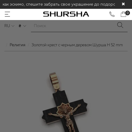
 как эскимо, спешите забрать свое украшение до подорожания! С
0
RU
₴
Религия
Золотой крест с черным деревом Шурша H 52 mm